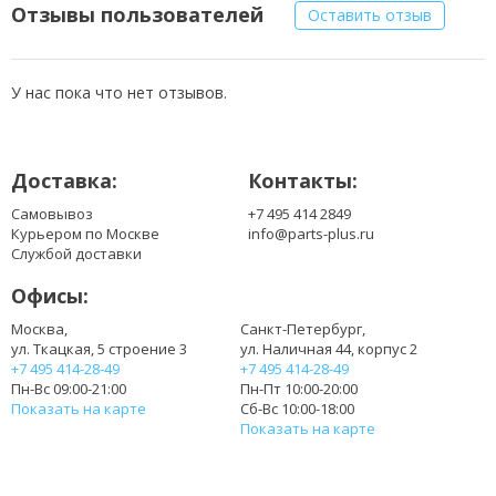
B156XTN08.1
Отзывы пользователей
Оставить отзыв
B156XW04 V.7
B156XW04 V.8
LP156WH3(TP)(S1)
У нас пока что нет отзывов.
LP156WH3(TP)(S2)
LP156WH3(TP)(SH)
LP156WH3(TP)(T2)
Доставка:
Контакты:
LP156WH3(TP)(TH)
LP156WH3-TPT2
Самовывоз
+7 495 414 2849
LP156WHA-SPA1
Курьером по Москве
info@parts-plus.ru
LP156WHA-SPA2
Службой доставки
LP156WHB(TP)(A1)
Офисы:
LP156WHB(TP)(A2)
LP156WHB(TP)(B1)
Москва,
Санкт-Петербург,
ул. Ткацкая, 5 строение 3
ул. Наличная 44, корпус 2
LP156WHB(TP)(C1)
+7 495 414-28-49
+7 495 414-28-49
LP156WHB(TP)(C2)
Пн-Вс 09:00-21:00
Пн-Пт 10:00-20:00
LP156WHB(TP)(D1)
Показать на карте
Сб-Вс 10:00-18:00
LP156WHB(TP)(D2)
Показать на карте
LP156WHB(TP)(D3)
LP156WHB(TP)(G1)
LP156WHB(TP)(GA)