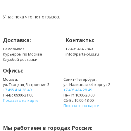
B156XW04 V.7
B156XW04 V.8
LP156WH3(TP)(S1)
У нас пока что нет отзывов.
LP156WH3(TP)(S2)
LP156WH3(TP)(SH)
LP156WH3(TP)(T2)
Доставка:
Контакты:
LP156WH3(TP)(TH)
LP156WH3-TPT2
Самовывоз
+7 495 414 2849
LP156WHA-SPA1
Курьером по Москве
info@parts-plus.ru
LP156WHA-SPA2
Службой доставки
LP156WHB(TP)(A1)
Офисы:
LP156WHB(TP)(A2)
LP156WHB(TP)(B1)
Москва,
Санкт-Петербург,
ул. Ткацкая, 5 строение 3
ул. Наличная 44, корпус 2
LP156WHB(TP)(C1)
+7 495 414-28-49
+7 495 414-28-49
LP156WHB(TP)(C2)
Пн-Вс 09:00-21:00
Пн-Пт 10:00-20:00
LP156WHB(TP)(D1)
Показать на карте
Сб-Вс 10:00-18:00
LP156WHB(TP)(D2)
Показать на карте
LP156WHB(TP)(D3)
LP156WHB(TP)(G1)
LP156WHB(TP)(GA)
Мы работаем в городах России:
LP156WHB(TP)(GB)