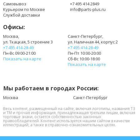
LP156WH3-TPT2
Самовывоз
+7 495 414 2849
LP156WHA-SPA1
Курьером по Москве
info@parts-plus.ru
LP156WHA-SPA2
Службой доставки
LP156WHB(TP)(A1)
Офисы:
LP156WHB(TP)(A2)
LP156WHB(TP)(B1)
Москва,
Санкт-Петербург,
ул. Ткацкая, 5 строение 3
ул. Наличная 44, корпус 2
LP156WHB(TP)(C1)
+7 495 414-28-49
+7 495 414-28-49
LP156WHB(TP)(C2)
Пн-Вс 09:00-21:00
Пн-Пт 10:00-20:00
LP156WHB(TP)(D1)
Показать на карте
Сб-Вс 10:00-18:00
LP156WHB(TP)(D2)
Показать на карте
LP156WHB(TP)(D3)
LP156WHB(TP)(G1)
LP156WHB(TP)(GA)
Мы работаем в городах России:
LP156WHB(TP)(GB)
LP156WHB(TP)(GD)
Москва
Санкт-Петербург
LP156WHB(TP)(H1)
Весь контент, размещенный на сайте, включая логотипы, названия ТЗ
LP156WHB(TP)(K1)
и ТМ и прочая информация, принадлежащая третьим лицам, включая
торговые знаки, остается собственностью законных
LP156WHB(TP)(L1)
правообладателей. Контент используется нашим сайтом в качестве
LP156WHB-TPC2
иллюстраций, а также в справочно-ознакомительных целях.
LP156WHB-TPL1
LP156WHU(TP)(A1)