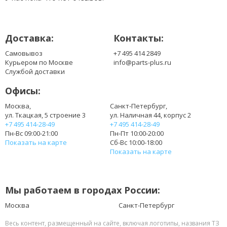
LP156WH3(TP)(S2)
LP156WH3(TP)(SH)
LP156WH3(TP)(T2)
Доставка:
Контакты:
LP156WH3(TP)(TH)
LP156WH3-TPT2
Самовывоз
+7 495 414 2849
LP156WHA-SPA1
Курьером по Москве
info@parts-plus.ru
LP156WHA-SPA2
Службой доставки
LP156WHB(TP)(A1)
Офисы:
LP156WHB(TP)(A2)
LP156WHB(TP)(B1)
Москва,
Санкт-Петербург,
ул. Ткацкая, 5 строение 3
ул. Наличная 44, корпус 2
LP156WHB(TP)(C1)
+7 495 414-28-49
+7 495 414-28-49
LP156WHB(TP)(C2)
Пн-Вс 09:00-21:00
Пн-Пт 10:00-20:00
LP156WHB(TP)(D1)
Показать на карте
Сб-Вс 10:00-18:00
LP156WHB(TP)(D2)
Показать на карте
LP156WHB(TP)(D3)
LP156WHB(TP)(G1)
LP156WHB(TP)(GA)
Мы работаем в городах России:
LP156WHB(TP)(GB)
LP156WHB(TP)(GD)
Москва
Санкт-Петербург
LP156WHB(TP)(H1)
Весь контент, размещенный на сайте, включая логотипы, названия ТЗ
LP156WHB(TP)(K1)