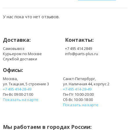
B156XW04 V.7
B156XW04 V.8
LP156WH3(TP)(S1)
У нас пока что нет отзывов.
LP156WH3(TP)(S2)
LP156WH3(TP)(SH)
LP156WH3(TP)(T2)
Доставка:
Контакты:
LP156WH3(TP)(TH)
LP156WH3-TPT2
Самовывоз
+7 495 414 2849
LP156WHA-SPA1
Курьером по Москве
info@parts-plus.ru
LP156WHA-SPA2
Службой доставки
LP156WHB(TP)(A1)
Офисы:
LP156WHB(TP)(A2)
LP156WHB(TP)(B1)
Москва,
Санкт-Петербург,
ул. Ткацкая, 5 строение 3
ул. Наличная 44, корпус 2
LP156WHB(TP)(C1)
+7 495 414-28-49
+7 495 414-28-49
LP156WHB(TP)(C2)
Пн-Вс 09:00-21:00
Пн-Пт 10:00-20:00
LP156WHB(TP)(D1)
Показать на карте
Сб-Вс 10:00-18:00
LP156WHB(TP)(D2)
Показать на карте
LP156WHB(TP)(D3)
LP156WHB(TP)(G1)
LP156WHB(TP)(GA)
Мы работаем в городах России:
LP156WHB(TP)(GB)