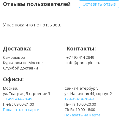
B156XTN08.1
Отзывы пользователей
Оставить отзыв
B156XW04 V.7
B156XW04 V.8
LP156WH3(TP)(S1)
У нас пока что нет отзывов.
LP156WH3(TP)(S2)
LP156WH3(TP)(SH)
LP156WH3(TP)(T2)
Доставка:
Контакты:
LP156WH3(TP)(TH)
LP156WH3-TPT2
Самовывоз
+7 495 414 2849
LP156WHA-SPA1
Курьером по Москве
info@parts-plus.ru
LP156WHA-SPA2
Службой доставки
LP156WHB(TP)(A1)
Офисы:
LP156WHB(TP)(A2)
LP156WHB(TP)(B1)
Москва,
Санкт-Петербург,
ул. Ткацкая, 5 строение 3
ул. Наличная 44, корпус 2
LP156WHB(TP)(C1)
+7 495 414-28-49
+7 495 414-28-49
LP156WHB(TP)(C2)
Пн-Вс 09:00-21:00
Пн-Пт 10:00-20:00
LP156WHB(TP)(D1)
Показать на карте
Сб-Вс 10:00-18:00
LP156WHB(TP)(D2)
Показать на карте
LP156WHB(TP)(D3)
LP156WHB(TP)(G1)
LP156WHB(TP)(GA)