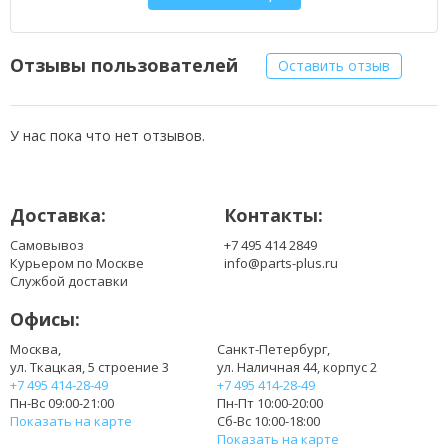
B156XTN07.0
B156XTN07.1
B156XW04 V.7
Отзывы пользователей
Оставить отзыв
B156XW04 V.8
LP156WH3 (TP)(S1) B156XW04 v.8
LP156WH3 (TP)(S2)
У нас пока что нет отзывов.
LP156WH3 (TP)(SH)
LP156WH3 (TP)(TH)
LP156WH3(TP)(S1)
Доставка:
Контакты:
LP156WH3(TP)(S2)
LP156WH3(TP)(SH)
Самовывоз
+7 495 414 2849
LP156WH3(TP)(T2)
Курьером по Москве
info@parts-plus.ru
LP156WH3(TP)(TH)
Службой доставки
LP156WH3- TPS1
Офисы:
LP156WH3-TPS2
LP156WH3-TPSH
Москва,
Санкт-Петербург,
ул. Ткацкая, 5 строение 3
ул. Наличная 44, корпус 2
LP156WH3-TPTH
+7 495 414-28-49
+7 495 414-28-49
LP156WHB(TP)(A1)
Пн-Вс 09:00-21:00
Пн-Пт 10:00-20:00
LP156WHB (TP)(A1)
Показать на карте
Сб-Вс 10:00-18:00
LP156WHB (TP)(B1)
Показать на карте