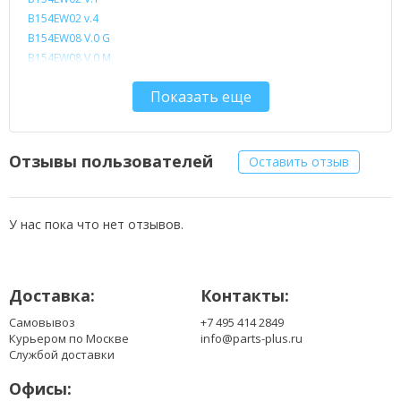
B154EW02 v.4
B154EW08 V.0 G
B154EW08 V.0 M
CLAA154WA01
Показать еще
CLAA154WA01-A
CLAA154WA01-AQ
CLAA154WA01-NU
CLAA154WA01-Q
Отзывы пользователей
Оставить отзыв
CLAA154WA01AQN
CLAA154WA01D
CLAA154WA02
У нас пока что нет отзывов.
CLAA154WA02 V.1
CLAA154WA02-A
CLAA154WA02-B
Доставка:
Контакты:
CLAA154WA03-AG
CLAA154WA03-AR
Самовывоз
+7 495 414 2849
CLAA154WA03A
Курьером по Москве
info@parts-plus.ru
CLAA154WA04
Службой доставки
CLAA154WA04-N
Офисы:
CLAA154WA05-A