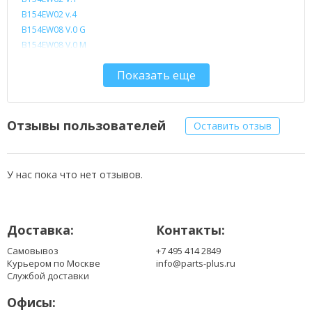
B154EW02 v.4
B154EW08 V.0 G
B154EW08 V.0 M
CLAA154WA01
Показать еще
CLAA154WA01-A
CLAA154WA01-AQ
CLAA154WA01-NU
CLAA154WA01-Q
Отзывы пользователей
Оставить отзыв
CLAA154WA01AQN
CLAA154WA01D
CLAA154WA02
У нас пока что нет отзывов.
CLAA154WA02 V.1
CLAA154WA02-A
CLAA154WA02-B
Доставка:
Контакты:
CLAA154WA03-AG
CLAA154WA03-AR
Самовывоз
+7 495 414 2849
CLAA154WA03A
Курьером по Москве
info@parts-plus.ru
CLAA154WA04
Службой доставки
CLAA154WA04-N
Офисы:
CLAA154WA05-A