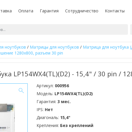
тавка
Оплата
Гарантия
Сотрудничество
Контакты
ля ноутбуков
/
Матрицы для ноутбуков
/
Матрица для ноутбука (
ешение 1280x800, разъем 30 pin
ка LP154WX4(TL)(D2) - 15,4" / 30 pin / 1
Артикул:
000956
Модель:
LP154WX4(TL)(D2)
Гарантия:
3 мес.
IPS:
Нет
Диагональ:
15,4"
Крепления:
Без креплений