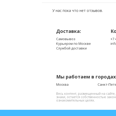
B154EW08 v.1
CLAA154WA01-A
У нас пока что нет отзывов.
CLAA154WA01-Q
CLAA154WA02
Доставка:
CLAA154WA02-B
К
CLAA154WA03A
Самовывоз
+7 
Курьером по Москве
inf
CLAA154WA05
Службой доставки
CLAA154WA05-N
CLAA154WA05A
CLAA154WB03
CLAA154WB03AN
Мы работаем в городах
CLAA154WB04-AN
CLAA154WB05-A
Москва
Санкт-Пет
CLAA154WB08-A
Весь контент, размещенный на сайте
знаки, остается собственностью зако
LP154W01(A1)
ознакомительных целях.
LP154W01(A3)(K2)
LP154W01(A3)(K6)