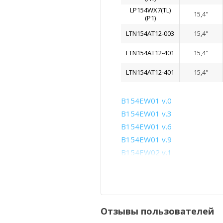
LP154WX7(TL)
15,4"
(P1)
LTN154AT12-003
15,4"
LTN154AT12-401
15,4"
LTN154AT12-401
15,4"
B154EW01 v.0
B154EW01 v.3
B154EW01 v.6
B154EW01 v.9
B154EW02 v.1
B154EW02 v.4
B154EW02 v.7
B154EW04 v.2
B154EW04 v.6
Отзывы пользователей
B154EW04 v.B