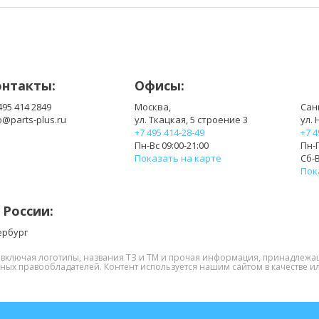
B154EW08 v.2
CLAA154WA01
CLAA154WA01-AQ
CLAA154WA01-NU
CLAA154WA01AQN
CLAA154WA01D
CLAA154WA02 V.1
CLAA154WA02-A
онтакты:
CLAA154WA03-AG
Офисы:
CLAA154WA03-AR
CLAA154WA04
CLAA154WA04-N
495 414 2849
Москва,
Сан
o@parts-plus.ru
ул. Ткацкая, 5 строение 3
ул. 
CLAA154WA05-A
CLAA154WA05-AN
+7 495 414-28-49
+7 4
CLAA154WA05-NU
CLAA154WA05-V1
Пн-Вс 09:00-21:00
Пн-П
CLAA154WA06
CLAA154WA06-A
Показать на карте
Сб-В
Пок
CLAA154WB03-A
CLAA154WB03-AN
CLAA154WB04
CLAA154WB04-A
 России:
CLAA154WB04-N
CLAA154WB05
CLAA154WB05-AN
CLAA154WB05AN
ербург
CLAA154WB08A
LP154W01
, включая логотипы, названия ТЗ и ТМ и прочая информация, принадлежа
нных правообладателей. Контент используется нашим сайтом в качестве ил
LP154W01(A3)
LP154W01(A3)(K1)
LP154W01(A3)(K3)
LP154W01(A3)(K4)
LP154W01(A5)
LP154W01(A5)(K1)