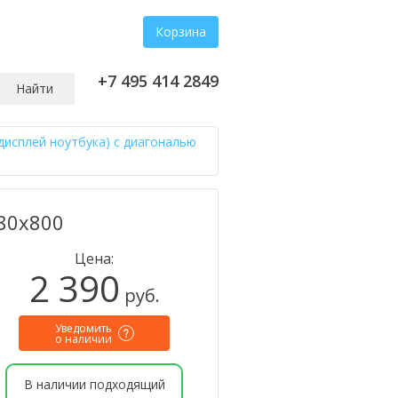
Корзина
+7 495 414 2849
Найти
дисплей ноутбука) с диагональю
280x800
Цена:
2 390
руб.
Уведомить
о наличии
В наличии подходящий