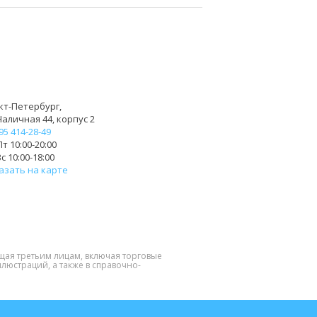
кт-Петербург,
Наличная 44, корпус 2
95 414-28-49
т 10:00-20:00
с 10:00-18:00
азать на карте
щая третьим лицам, включая торговые
люстраций, а также в справочно-