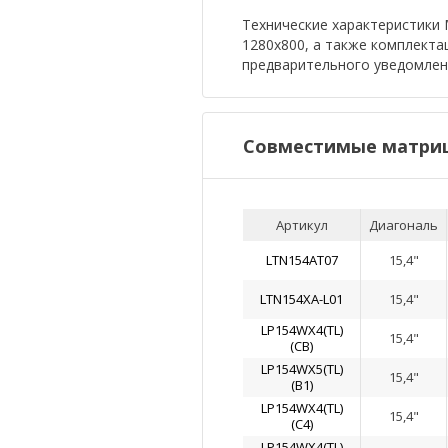
Технические характеристики М
1280x800, а также комплекта
предварительного уведомлен
Совместимые матриц
Артикул
Диагональ
LTN154AT07
15,4"
LTN154XA-L01
15,4"
LP154WX4(TL)
15,4"
(CB)
LP154WX5(TL)
15,4"
(B1)
LP154WX4(TL)
15,4"
(C4)
LP154WX4(TL)