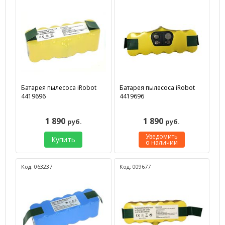
Батарея пылесоса iRobot
Батарея пылесоса iRobot
4419696
4419696
1 890
1 890
руб.
руб.
Уведомить
Купить
о наличии
Код: 063237
Код: 009677