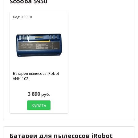
Scooba 5950
Код: 018660
Батарея пылесоса iRobot
VNH-102
3 890
руб.
Купить
Батареи для пылесосов iRobot