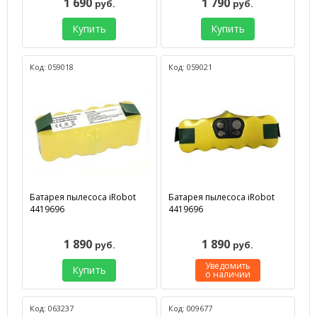
1 690
1 790
руб.
руб.
Купить
Купить
Код: 059018
Код: 059021
Батарея пылесоса iRobot
Батарея пылесоса iRobot
4419696
4419696
1 890
1 890
руб.
руб.
Уведомить
Купить
о наличии
Код: 063237
Код: 009677