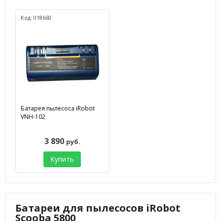
Код: 018660
Батарея пылесоса iRobot
VNH-102
3 890
руб.
Купить
Батареи для пылесосов iRobot
Scooba 5800