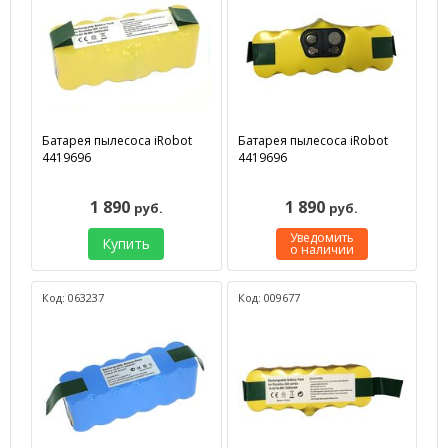
Батарея пылесоса iRobot
Батарея пылесоса iRobot
4419696
4419696
1 890
1 890
руб.
руб.
Уведомить
Купить
о наличии
Код: 063237
Код: 009677