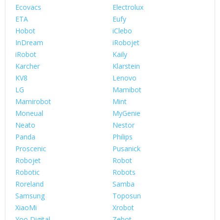
Ecovacs
Electrolux
ETA
Eufy
Hobot
iClebo
InDream
iRobojet
iRobot
Kaily
Karcher
Klarstein
KV8
Lenovo
LG
Mamibot
Mamirobot
Mint
Moneual
MyGenie
Neato
Nestor
Panda
Philips
Proscenic
Pusanick
Robojet
Robot
Robotic
Robots
Roreland
Samba
Samsung
Toposun
XiaoMi
Xrobot
Yoo Digital
Zebot