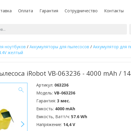
тавка
Оплата
Гарантия
Сотрудничество
Контакты
ля ноутбуков
/
Аккумуляторы для пылесосов
/
Аккумулятор для п
.4V желтый
лесоса iRobot VB-063236 - 4000 mAh / 14
Артикул:
063236
Модель:
VB-063236
Гарантия:
3 мес.
Емкость:
4000 mAh
Емкость, Ватт/ч:
57.6 Wh
>
Напряжение:
14,4 V