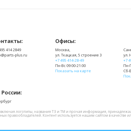
онтакты:
Офисы:
495 414 2849
Москва,
Сан
o@parts-plus.ru
ул. Ткацкая, 5 строение 3
ул. 
+7 495 414-28-49
+7 4
Пн-Вс 09:00-21:00
Пн-П
Показать на карте
Сб-В
Пок
 России:
ербург
, включая логотипы, названия ТЗ и ТМ и прочая информация, принадлежа
нных правообладателей. Контент используется нашим сайтом в качестве ил