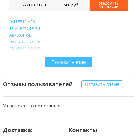
Уведомить
DFS531205M30T
500 руб.
о наличии
9AH-5512-A00
13.V1.B2774.F.GN
AB7805HX-E
BSB0705HC-7C79
CN-0R863C-60362
CN-0R863C-72744
Показать еще
DC280003L00
DC280003SD0
DC280003SF0
DC280005HS0
Отзывы пользователей
Оставить отзыв
DC280005HS9
DFS531205M30T-F6G3
DFS531205M30T-F7S2
У нас пока что нет отзывов.
DFS531205M30T-F761
Доставка:
Контакты: