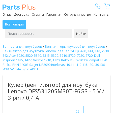
Parts Plus
О нас
Доставка
Оплата
Гарантия
Сотрудничество
Контакты
Все товары
Найти
Запчасти для ноутбуков
/
Вентиляторы (кулеры) для ноутбуков
/
Вентилятор для ноутбука Lenovo IdeaPad Y430,G430, K41, K42, Y530,
E42, Acer 5220, 5520, 5310, 5315, 5320, 5710, 5720, 7220, 7720, Dell
Inspiron 1425, 1427, Vostro 1710, 1720, Beko MSCW3030 Compal IFL90
Philco PHN 14003 Sager NP2090 Intelbras I10, I11, I12, I15, I20, I30, I36,
I438, 5V 0.4A 3-pin ADDA
Кулер (вентилятор) для ноутбука
Lenovo DFS531205M30T-F6G3 - 5 V /
3 pin / 0,4 А