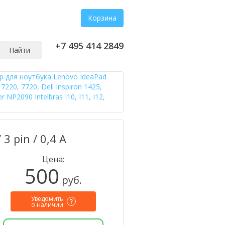
Корзина
+7 495 414 2849
Найти
 для ноутбука Lenovo IdeaPad
7220, 7720, Dell Inspiron 1425,
NP2090 Intelbras I10, I11, I12,
3 pin / 0,4 А
Цена:
500
руб.
Уведомить
о наличии