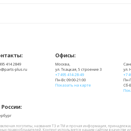
онтакты:
Офисы:
495 414 2849
Москва,
Сан
o@parts-plus.ru
ул. Ткацкая, 5 строение 3
ул. 
+7 495 414-28-49
+7 4
Пн-Вс 09:00-21:00
Пн-П
Показать на карте
Сб-В
Пок
 России:
ербург
, включая логотипы, названия ТЗ и ТМ и прочая информация, принадлежа
нных правообладателей. Контент используется нашим сайтом в качестве ил