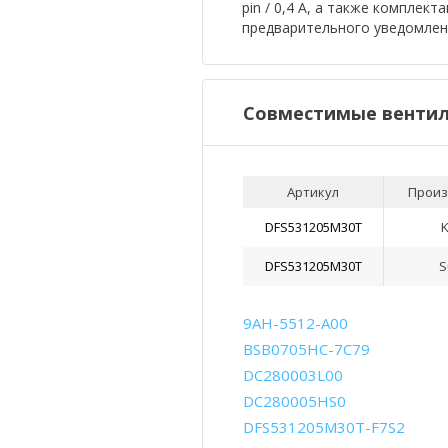
pin / 0,4 А, а также комплек
предварительного уведомлен
Совместимые вентил
Артикул
Произ
DFS531205M30T
DFS531205M30T
S
9AH-5512-A00
BSB0705HC-7C79
DC280003L00
DC280005HS0
DFS531205M30T-F7S2