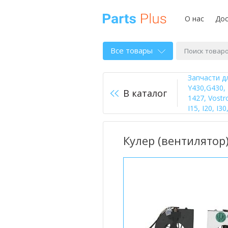
О нас
Дос
Все товары
Запчасти д
Y430,G430, 
В каталог
1427, Vostr
I15, I20, I3
Кулер (вентилятор)