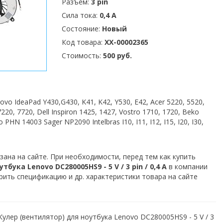
Разъем:
3 pin
Сила тока:
0,4 А
Состояние:
Новый
Код товара:
XX-00002365
Стоимость:
500 руб.
o IdeaPad Y430,G430, K41, K42, Y530, E42, Acer 5220, 5520,
7220, 7720, Dell Inspiron 1425, 1427, Vostro 1710, 1720, Beko
HN 14003 Sager NP2090 Intelbras I10, I11, I12, I15, I20, I30,
зана на сайте. При необходимости, перед тем как купить
бука Lenovo DC280005HS9 - 5 V / 3 pin / 0,4 А
в компании
рить спецификацию и др. характеристики товара на сайте
улер (вентилятор) для ноутбука Lenovo DC280005HS9 - 5 V / 3