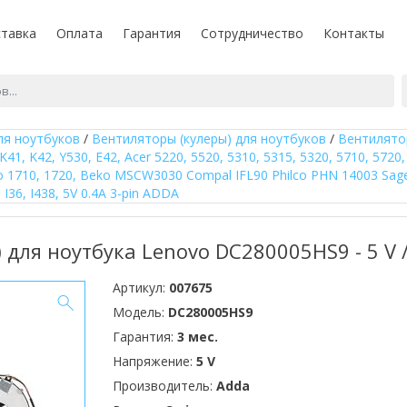
тавка
Оплата
Гарантия
Сотрудничество
Контакты
ля ноутбуков
/
Вентиляторы (кулеры) для ноутбуков
/
Вентилятор
K41, K42, Y530, E42, Acer 5220, 5520, 5310, 5315, 5320, 5710, 5720, 
o 1710, 1720, Beko MSCW3030 Compal IFL90 Philco PHN 14003 Sager 
0, I36, I438, 5V 0.4A 3-pin ADDA
 для ноутбука Lenovo DC280005HS9 - 5 V / 
Артикул:
007675
Модель:
DC280005HS9
Гарантия:
3 мес.
Напряжение:
5 V
Производитель:
Adda