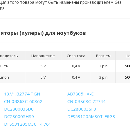
тация этого товара могут быть изменены производителем без
ия.
яторы (кулеры) для ноутбуков
водитель
Напряжение
Сила тока
Разъем
Ц
KFTYR
5 V
0,4 А
3 pin
50
unon
5 V
0,4 А
3 pin
50
13.V1.B2774.F.GN
AB7805HX-E
CN-0R863C-60362
CN-0R863C-72744
DC280003SD0
DC280003SF0
DC280005HS9
DFS531205M30T-F6G3
DFS531205M30T-F761