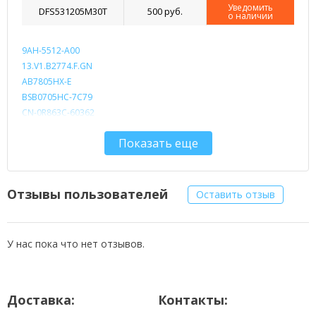
Уведомить
DFS531205M30T
500 руб.
о наличии
9AH-5512-A00
13.V1.B2774.F.GN
AB7805HX-E
BSB0705HC-7C79
CN-0R863C-60362
CN-0R863C-72744
Показать еще
DC280003L00
DC280003SD0
DC280003SF0
DC280005HS0
Отзывы пользователей
Оставить отзыв
DC280005HS9
DFS531205M30T-F6G3
DFS531205M30T-F7S2
У нас пока что нет отзывов.
DFS531205M30T-F761
Доставка:
Контакты: