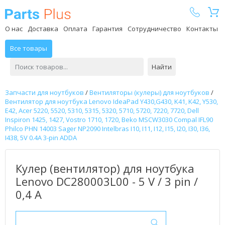
Parts Plus
О нас
Доставка
Оплата
Гарантия
Сотрудничество
Контакты
Все товары
Найти
Запчасти для ноутбуков
/
Вентиляторы (кулеры) для ноутбуков
/
Вентилятор для ноутбука Lenovo IdeaPad Y430,G430, K41, K42, Y530,
E42, Acer 5220, 5520, 5310, 5315, 5320, 5710, 5720, 7220, 7720, Dell
Inspiron 1425, 1427, Vostro 1710, 1720, Beko MSCW3030 Compal IFL90
Philco PHN 14003 Sager NP2090 Intelbras I10, I11, I12, I15, I20, I30, I36,
I438, 5V 0.4A 3-pin ADDA
Кулер (вентилятор) для ноутбука
Lenovo DC280003L00 - 5 V / 3 pin /
0,4 А