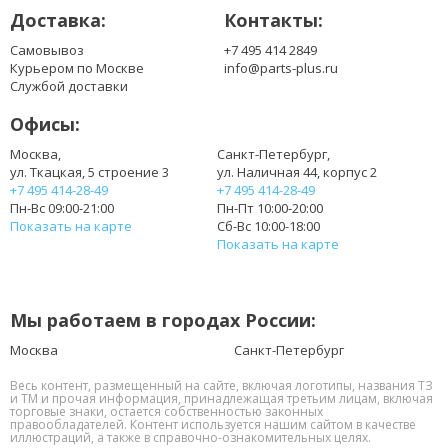
Доставка:
Контакты:
312-1197
312-1200
Самовывоз
+7 495 414 2849
312-1202
Курьером по Москве
info@parts-plus.ru
312-1204
Службой доставки
312-1205
Офисы:
312-1262
383CW
Москва,
Санкт-Петербург,
ул. Ткацкая, 5 строение 3
ул. Наличная 44, корпус 2
451-11510
+7 495 414-28-49
+7 495 414-28-49
965Y7
Пн-Вс 09:00-21:00
Пн-Пт 10:00-20:00
GK2X6
Показать на карте
Сб-Вс 10:00-18:00
HHWT1
Показать на карте
J1KND
J4XDH
JXFRP
Мы работаем в городах России:
PPWT2
W7H3N
Москва
Санкт-Петербург
WT2P4
Весь контент, размещенный на сайте, включая логотипы, названия ТЗ
YXVK2
и ТМ и прочая информация, принадлежащая третьим лицам, включая
торговые знаки, остается собственностью законных
правообладателей. Контент используется нашим сайтом в качестве
иллюстраций, а также в справочно-ознакомительных целях.