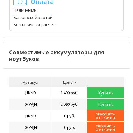
Оплата
Наличными
Банковской картой
Безналичный расчет
Совместимые аккумуляторы для
ноутбуков
Артикул
Цена
Купить
J1KND
1 490 руб.
Купить
04YRJH
2 090 руб.
Уведомить
J1KND
0 руб.
о наличии
Уведомить
04YRJH
0 руб.
о наличии