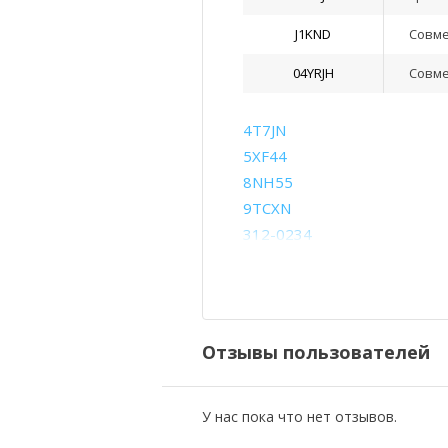
J1KND
Совм
04YRJH
Совм
4T7JN
5XF44
8NH55
9TCXN
312-0234
312-1180
312-1202
312-1262
965Y7
Отзывы пользователей
J1KND
PPWT2
YXVK2
У нас пока что нет отзывов.