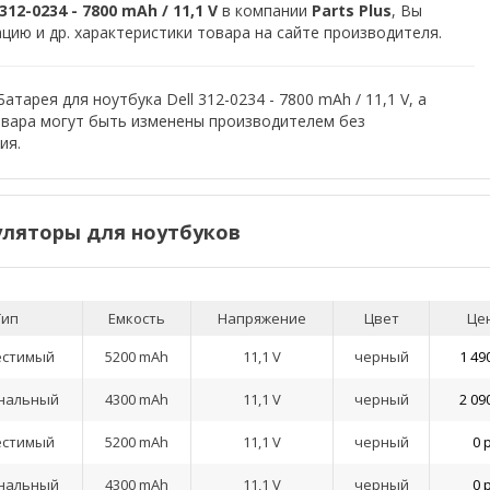
12-0234 - 7800 mAh / 11,1 V
в компании
Parts Plus
, Вы
ию и др. характеристики товара на сайте производителя.
тарея для ноутбука Dell 312-0234 - 7800 mAh / 11,1 V, а
овара могут быть изменены производителем без
ия.
ляторы для ноутбуков
Тип
Емкость
Напряжение
Цвет
Це
естимый
5200 mAh
11,1 V
черный
1 49
нальный
4300 mAh
11,1 V
черный
2 09
естимый
5200 mAh
11,1 V
черный
0 
нальный
4300 mAh
11,1 V
черный
0 