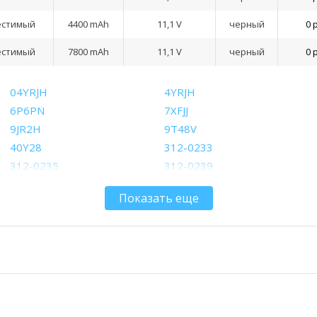
естимый
4400 mAh
11,1 V
черный
0 
естимый
7800 mAh
11,1 V
черный
0 
04YRJH
4YRJH
6P6PN
7XFJJ
9JR2H
9T48V
40Y28
312-0233
312-0235
312-0239
312-1197
312-1200
Показать еще
312-1204
312-1205
383CW
451-11510
GK2X6
HHWT1
J4XDH
JXFRP
W7H3N
WT2P4