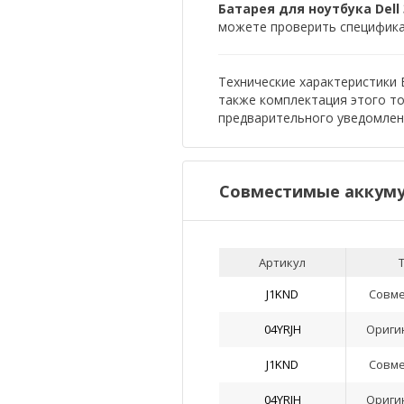
Батарея для ноутбука Dell 3
можете проверить спецификац
Технические характеристики Ба
также комплектация этого т
предварительного уведомлен
Совместимые аккуму
Артикул
J1KND
Совм
04YRJH
Ориги
J1KND
Совм
04YRJH
Ориги