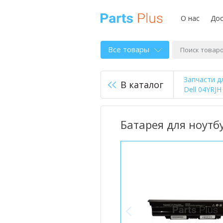
О нас
Дос
Все товары
Запчасти д
В каталог
Dell 04YRJH
Батарея для ноутбу
<