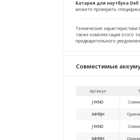
Батарея для ноутбука Dell 3
можете проверить спецификац
Технические характеристики Ба
также комплектация этого т
предварительного уведомлен
Совместимые аккуму
Артикул
J1KND
Совм
04YRJH
Ориги
J1KND
Совм
04YRJH
Ориги