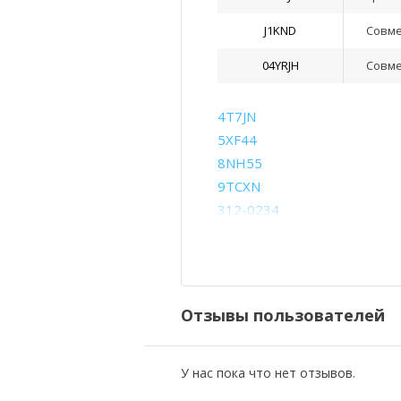
J1KND
Совм
04YRJH
Совм
4T7JN
5XF44
8NH55
9TCXN
312-0234
312-1180
312-1202
312-1262
965Y7
Отзывы пользователей
J1KND
PPWT2
YXVK2
У нас пока что нет отзывов.