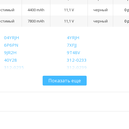
естимый
4400 mAh
11,1 V
черный
0 
естимый
7800 mAh
11,1 V
черный
0 
04YRJH
4YRJH
6P6PN
7XFJJ
9JR2H
9T48V
40Y28
312-0233
312-0235
312-0239
312-1197
312-1200
Показать еще
312-1204
312-1205
383CW
451-11510
GK2X6
HHWT1
J4XDH
JXFRP
W7H3N
WT2P4