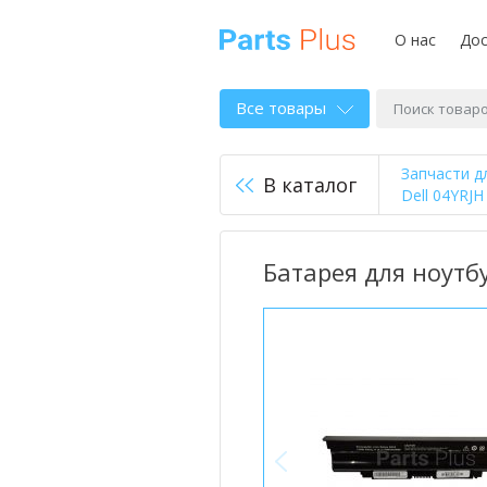
О нас
Дос
Все товары
Запчасти д
В каталог
Dell 04YRJH
Батарея для ноутбу
<