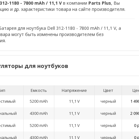
12-1180 - 7800 mAh / 11,1 V
в компании
Parts Plus
, Вы
ию и др. характеристики товара на сайте производителя.
тарея для ноутбука Dell 312-1180 - 7800 mAh / 11,1 V, а
овара могут быть изменены производителем без
ия.
ляторы для ноутбуков
Тип
Емкость
Напряжение
Цвет
Це
естимый
5200 mAh
11,1 V
черный
1 49
нальный
4300 mAh
11,1 V
черный
2 09
естимый
5200 mAh
11,1 V
черный
0 
нальный
4300 mAh
11,1 V
черный
0 