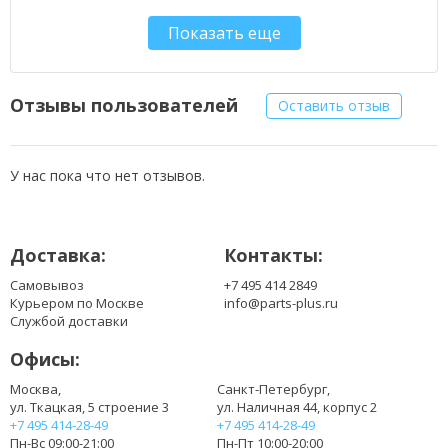
90-NA51B2000
Показать еще
90-NA51B2100
90-NA51B2200
90-NA52B2000
90-NA71B1100
Отзывы пользователей
Оставить отзыв
90-NCG1B1000
90-NCG1B1010
90-ND01B1000
У нас пока что нет отзывов.
90-NDK1B1000
90-NDM1B1000
90-NFJ1B1000
Доставка:
Контакты:
90-NFPCB1001
90-NFPCB2001
Самовывоз
+7 495 414 2849
90-NG31B1000
Курьером по Москве
info@parts-plus.ru
90-NH73B1000Z
Службой доставки
90-NHJ9B1000Z
Офисы:
90-NIL1B2000
A41-A3
Москва,
Санкт-Петербург,
ул. Ткацкая, 5 строение 3
ул. Наличная 44, корпус 2
A41-A6
+7 495 414-28-49
+7 495 414-28-49
A42-A3
Пн-Вс 09:00-21:00
Пн-Пт 10:00-20:00