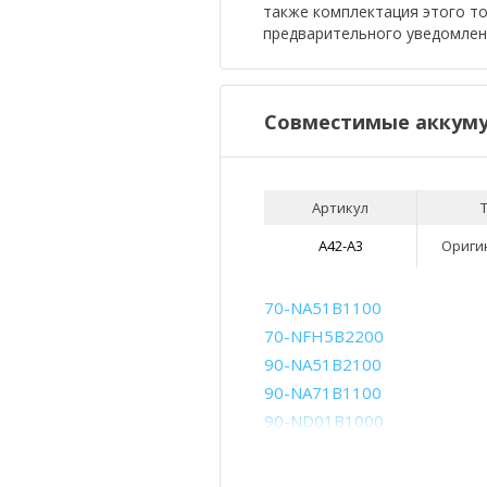
также комплектация этого т
предварительного уведомлен
Совместимые аккуму
Артикул
A42-A3
Ориги
70-NA51B1100
70-NFH5B2200
90-NA51B2100
90-NA71B1100
90-ND01B1000
90-NFJ1B1000
90-NG31B1000