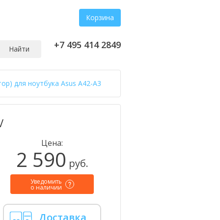
Корзина
+7 495 414 2849
Найти
тор) для ноутбука Asus A42-A3
V
Цена:
2 590
руб.
Уведомить
о наличии
Доставка