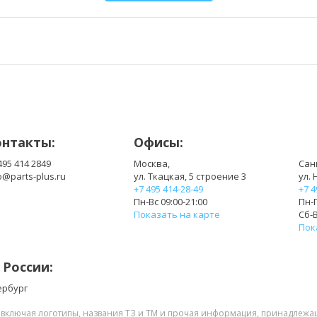
A41-A3
A41-A6
A42-A6
A43-A3
онтакты:
Офисы:
495 414 2849
Москва,
Сан
o@parts-plus.ru
ул. Ткацкая, 5 строение 3
ул. 
+7 495 414-28-49
+7 4
Пн-Вс 09:00-21:00
Пн-П
Показать на карте
Сб-В
Пок
 России:
ербург
, включая логотипы, названия ТЗ и ТМ и прочая информация, принадлежа