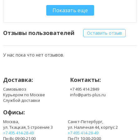
90-NA51B2000
Показать еще
90-NA51B2100
90-NA51B2200
90-NA52B2000
90-NA71B1100
Отзывы пользователей
Оставить отзыв
90-NCG1B1000
90-NCG1B1010
90-ND01B1000
У нас пока что нет отзывов.
90-NDK1B1000
90-NDM1B1000
90-NFJ1B1000
Доставка:
Контакты:
90-NFPCB1001
90-NFPCB2001
Самовывоз
+7 495 414 2849
90-NG31B1000
Курьером по Москве
info@parts-plus.ru
90-NH73B1000Z
Службой доставки
90-NHJ9B1000Z
Офисы:
90-NIL1B2000
A41-A3
Москва,
Санкт-Петербург,
ул. Ткацкая, 5 строение 3
ул. Наличная 44, корпус 2
A41-A6
+7 495 414-28-49
+7 495 414-28-49
A42-A3
Пн-Вс 09:00-21:00
Пн-Пт 10:00-20:00