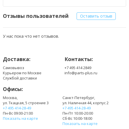
ADP-90HB
ADP-90HD
ADP-90NB B
Отзывы пользователей
Оставить отзыв
ADP-90RH
ADP-90RH/B
ADP-90RH/BAF
У нас пока что нет отзывов.
ADP-90SB
ADP-90SB/AB
ADP-90SB/BB
Доставка:
Контакты:
ADP-90SB/BBAGF
ADP-90SB BB
Самовывоз
+7 495 414 2849
AP.A0305.003
Курьером по Москве
info@parts-plus.ru
AP.T1903.002
Службой доставки
G71C0005S210
Офисы:
LC.ADT01.004
LC.ADT01.008
Москва,
Санкт-Петербург,
ул. Ткацкая, 5 строение 3
ул. Наличная 44, корпус 2
LC.T2801.018
+7 495 414-28-49
+7 495 414-28-49
PA-1750-02
Пн-Вс 09:00-21:00
Пн-Пт 10:00-20:00
PA-1900-04
Показать на карте
Сб-Вс 10:00-18:00
PA-1900-22
Показать на карте
PA-1900-24