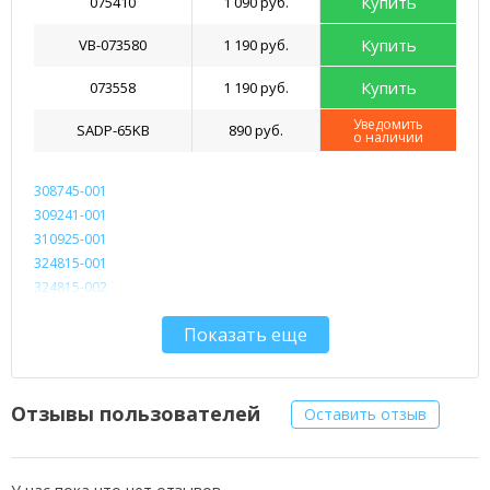
Купить
075410
1 090 руб.
Купить
VB-073580
1 190 руб.
Купить
073558
1 190 руб.
Уведомить
SADP-65KB
890 руб.
о наличии
308745-001
309241-001
310925-001
324815-001
324815-002
324816-001
Показать еще
324816-002
324816-003
325112-001
325112-021
Отзывы пользователей
Оставить отзыв
PA-1900-04
PPP012H-S
SADP-65KB