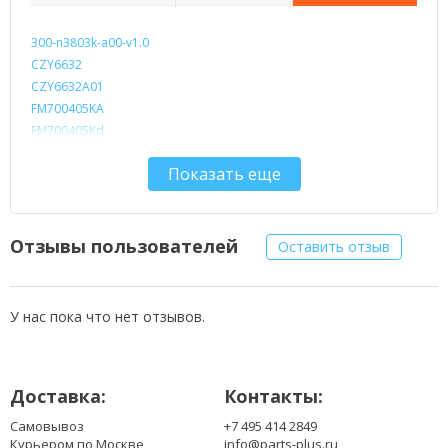
300-n3803k-a00-v1.0
CZY6632
CZY6632A01
FM700405KA
FM700405Kd
FM703906KA
Показать еще
PB70A8508
SG5351A-FPC-V0
TPT-070-179D FX
Отзывы пользователей
Оставить отзыв
У нас пока что нет отзывов.
Доставка:
Контакты:
Самовывоз
+7 495 414 2849
Курьером по Москве
info@parts-plus.ru