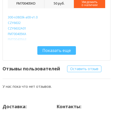
Уведомить
FM700405KD
50 руб.
о наличии
300-n3803k-a00-v1.0
CZY6632
CZY6632A01
FM700405KA
FM700405Kd
FM703906KA
Показать еще
PB70A8508
SG5351A-FPC-V0
TPT-070-179D FX
Отзывы пользователей
Оставить отзыв
У нас пока что нет отзывов.
Доставка:
Контакты: