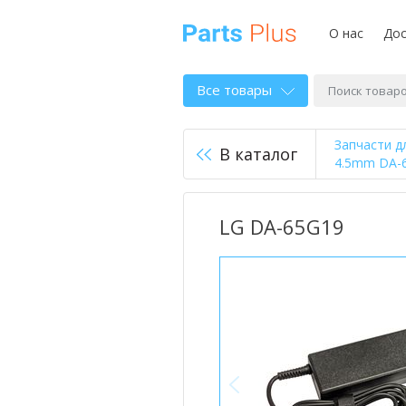
О нас
Дос
Все товары
Запчасти д
В каталог
4.5mm DA-
LG DA-65G19
<