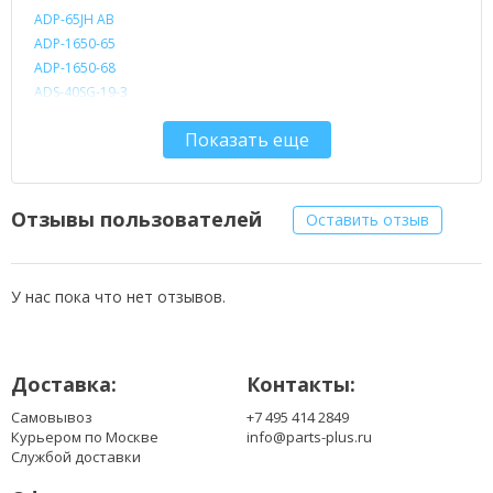
ADP-65JH AB
ADP-1650-65
ADP-1650-68
ADS-40SG-19-3
DA-65F19
Показать еще
EADP-40LB B
EAY62549203
EAY62549304
EAY62850301
Отзывы пользователей
Оставить отзыв
EAY62990902
LCAP16B-A
LCAP21B
У нас пока что нет отзывов.
LCAP25B
PA-1650-64
PA-1650-68
Доставка:
Контакты:
PSAB-L101A
PSAB-L204B
Самовывоз
+7 495 414 2849
PSAB-L205C
Курьером по Москве
info@parts-plus.ru
PSAB-L206A
Службой доставки
SHA1010L