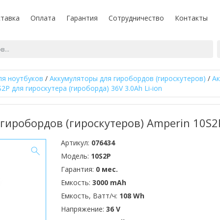
тавка
Оплата
Гарантия
Сотрудничество
Контакты
ля ноутбуков
/
Аккумуляторы для гиробордов (гироскутеров)
/
Ак
2P для гироскутера (гироборда) 36V 3.0Ah Li-ion
гиробордов (гироскутеров) Amperin 10S2
Артикул:
076434
Модель:
10S2P
Гарантия:
0 мес.
Емкость:
3000 mAh
Емкость, Ватт/ч:
108 Wh
Напряжение:
36 V