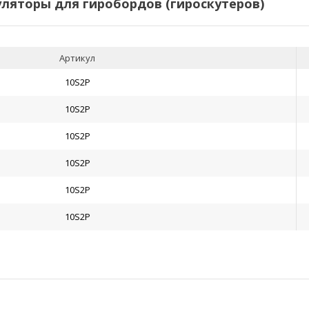
ляторы для гиробордов (гироскутеров)
Артикул
10S2P
10S2P
10S2P
10S2P
10S2P
10S2P