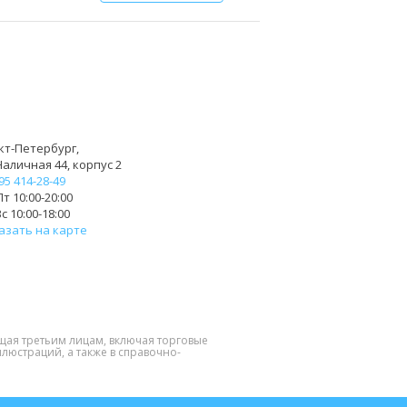
кт-Петербург,
Наличная 44, корпус 2
95 414-28-49
т 10:00-20:00
с 10:00-18:00
азать на карте
щая третьим лицам, включая торговые
люстраций, а также в справочно-