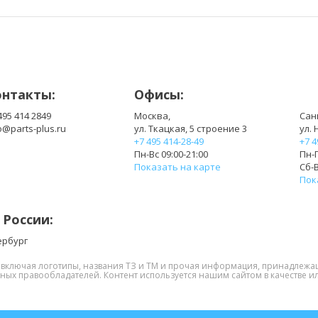
онтакты:
Офисы:
495 414 2849
Москва,
Сан
o@parts-plus.ru
ул. Ткацкая, 5 строение 3
ул. 
+7 495 414-28-49
+7 4
Пн-Вс 09:00-21:00
Пн-П
Показать на карте
Сб-В
Пок
 России:
ербург
, включая логотипы, названия ТЗ и ТМ и прочая информация, принадлежа
нных правообладателей. Контент используется нашим сайтом в качестве ил