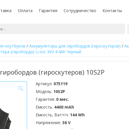
тавка
Оплата
Гарантия
Сотрудничество
Контакты
ля ноутбуков
/
Аккумуляторы для гиробордов (гироскутеров)
/
Ак
тера (гироборда) Li-ion 36V 4.4Ah Черный
гиробордов (гироскутеров) 10S2P
Артикул:
075119
Модель:
10S2P
Гарантия:
0 мес.
Емкость:
4400 mAh
Емкость, Ватт/ч:
144 Wh
Напряжение:
36 V