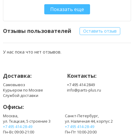
584932
Показать еще
954932
130446001
130446007
130446011
Отзывы пользователей
Оставить отзыв
200901008
200901009
200901019
У нас пока что нет отзывов.
4932352658
4932399988
BLL12C BS12C
Доставка:
Контакты:
L1215
L1215P
Самовывоз
+7 495 414 2849
L1215R
Курьером по Москве
info@parts-plus.ru
L1220
Службой доставки
R86048
Офисы:
Москва,
Санкт-Петербург,
ул. Ткацкая, 5 строение 3
ул. Наличная 44, корпус 2
+7 495 414-28-49
+7 495 414-28-49
Пн-Вс 09:00-21:00
Пн-Пт 10:00-20:00