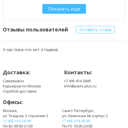
584932
Показать еще
954932
130446001
130446007
130446011
Отзывы пользователей
Оставить отзыв
200901008
200901009
200901019
У нас пока что нет отзывов.
4932352658
4932399988
BLL12C BS12C
Доставка:
Контакты:
L1215
L1215P
Самовывоз
+7 495 414 2849
L1215R
Курьером по Москве
info@parts-plus.ru
L1220
Службой доставки
R86048
Офисы:
Москва,
Санкт-Петербург,
ул. Ткацкая, 5 строение 3
ул. Наличная 44, корпус 2
+7 495 414-28-49
+7 495 414-28-49
Пн-Вс 09:00-21:00
Пн-Пт 10:00-20:00