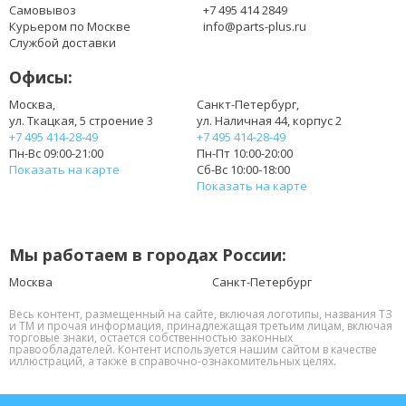
AS10G3E
Самовывоз
+7 495 414 2849
BT.00403.021
Курьером по Москве
info@parts-plus.ru
BT.00405.013
Службой доставки
BT.0060G.001
Офисы:
BT.00603.111
BT.00603.117
Москва,
Санкт-Петербург,
ул. Ткацкая, 5 строение 3
ул. Наличная 44, корпус 2
BT.00603.124
+7 495 414-28-49
+7 495 414-28-49
BT.00603.129
Пн-Вс 09:00-21:00
Пн-Пт 10:00-20:00
BT.00604.049
Показать на карте
Сб-Вс 10:00-18:00
BT.00605.062
Показать на карте
BT.00605.065
BT.00605.072
BT.00606.008
Мы работаем в городах России:
BT.00607.125
BT.00607.126
Москва
Санкт-Петербург
BT.00607.127
Весь контент, размещенный на сайте, включая логотипы, названия ТЗ
BT.00607.130
и ТМ и прочая информация, принадлежащая третьим лицам, включая
торговые знаки, остается собственностью законных
CL1741B.806
правообладателей. Контент используется нашим сайтом в качестве
LC.BTP0A.015
иллюстраций, а также в справочно-ознакомительных целях.
LC.BTP00.123