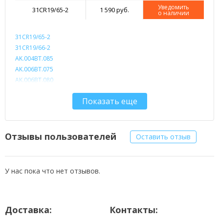
Уведомить
31CR19/65-2
1 590 руб.
о наличии
31CR19/65-2
31CR19/66-2
AK.004BT.085
AK.006BT.075
AK.006BT.080
AS10D3E
Показать еще
AS10D5E
AS10D7E
AS10D31
AS10D41
Отзывы пользователей
Оставить отзыв
AS10D51
AS10D56
AS10D61
У нас пока что нет отзывов.
AS10D71
AS10D73
AS10D75
Доставка:
Контакты:
AS10D81