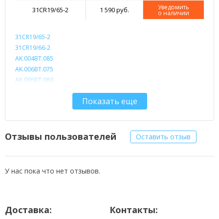
Уведомить
31CR19/65-2
1 590 руб.
о наличии
31CR19/65-2
31CR19/66-2
AK.004BT.085
AK.006BT.075
AK.006BT.080
AS10D3E
Показать еще
AS10D5E
AS10D7E
AS10D31
AS10D41
Отзывы пользователей
Оставить отзыв
AS10D51
AS10D56
AS10D61
У нас пока что нет отзывов.
AS10D71
AS10D73
AS10D75
Доставка:
Контакты:
AS10D81