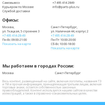
AS10G3E
Самовывоз
+7 495 414 2849
BT.00403.021
Курьером по Москве
info@parts-plus.ru
BT.00405.013
Службой доставки
BT.0060G.001
Офисы:
BT.00603.111
BT.00603.117
Москва,
Санкт-Петербург,
ул. Ткацкая, 5 строение 3
ул. Наличная 44, корпус 2
BT.00603.124
+7 495 414-28-49
+7 495 414-28-49
BT.00603.129
Пн-Вс 09:00-21:00
Пн-Пт 10:00-20:00
BT.00604.049
Показать на карте
Сб-Вс 10:00-18:00
BT.00605.062
Показать на карте
BT.00605.065
BT.00605.072
BT.00606.008
Мы работаем в городах России:
BT.00607.125
BT.00607.126
Москва
Санкт-Петербург
BT.00607.127
Весь контент, размещенный на сайте, включая логотипы, названия ТЗ
BT.00607.130
и ТМ и прочая информация, принадлежащая третьим лицам, включая
торговые знаки, остается собственностью законных
CL1741B.806
правообладателей. Контент используется нашим сайтом в качестве
LC.BTP0A.015
иллюстраций, а также в справочно-ознакомительных целях.
LC.BTP00.123