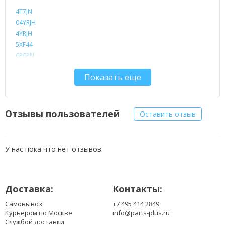
4T7JN
04YRJH
4YRJH
5XF44
6P6PN
7XFJJ
Показать еще
8NH55
9JR2H
9T48V
9TCXN
Отзывы пользователей
Оставить отзыв
40Y28
312-0233
312-0234
У нас пока что нет отзывов.
312-0235
312-0239
312-1180
Доставка:
Контакты:
312-1197
312-1200
Самовывоз
+7 495 414 2849
312-1202
Курьером по Москве
info@parts-plus.ru
312-1204
Службой доставки