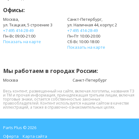
312-1205
Офисы:
312-1262
383CW
Москва,
Санкт-Петербург,
ул. Ткацкая, 5 строение 3
ул. Наличная 44, корпус 2
451-11510
+7 495 414-28-49
+7 495 414-28-49
965Y7
Пн-Вс 09:00-21:00
Пн-Пт 10:00-20:00
GK2X6
Показать на карте
Сб-Вс 10:00-18:00
HHWT1
Показать на карте
J1KND
J4XDH
JXFRP
Мы работаем в городах России:
PPWT2
W7H3N
Москва
Санкт-Петербург
WT2P4
Весь контент, размещенный на сайте, включая логотипы, названия ТЗ
YXVK2
и ТМ и прочая информация, принадлежащая третьим лицам, включая
торговые знаки, остается собственностью законных
правообладателей. Контент используется нашим сайтом в качестве
иллюстраций, а также в справочно-ознакомительных целях.
Parts Plus © 2026
Оферта
Карта сайта