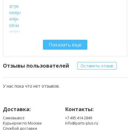
4T7JN
04YRJH
4YRJH
5XF44
6P6PN
7XFJJ
Показать еще
8NH55
9JR2H
9T48V
9TCXN
Отзывы пользователей
Оставить отзыв
40Y28
312-0233
312-0234
У нас пока что нет отзывов.
312-0235
312-0239
312-1180
Доставка:
Контакты:
312-1197
312-1200
Самовывоз
+7 495 414 2849
312-1202
Курьером по Москве
info@parts-plus.ru
312-1204
Службой доставки