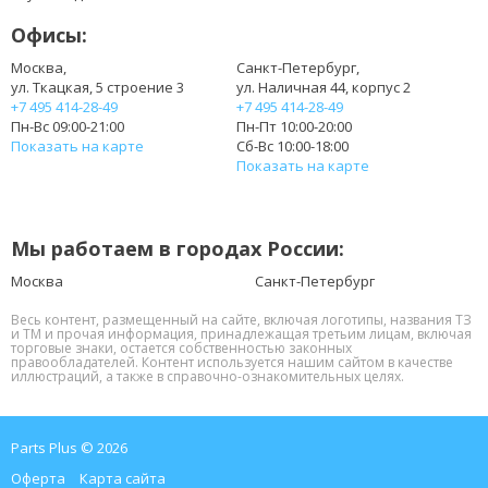
312-1205
Офисы:
312-1262
383CW
Москва,
Санкт-Петербург,
ул. Ткацкая, 5 строение 3
ул. Наличная 44, корпус 2
451-11510
+7 495 414-28-49
+7 495 414-28-49
965Y7
Пн-Вс 09:00-21:00
Пн-Пт 10:00-20:00
GK2X6
Показать на карте
Сб-Вс 10:00-18:00
HHWT1
Показать на карте
J1KND
J4XDH
JXFRP
Мы работаем в городах России:
PPWT2
W7H3N
Москва
Санкт-Петербург
WT2P4
Весь контент, размещенный на сайте, включая логотипы, названия ТЗ
YXVK2
и ТМ и прочая информация, принадлежащая третьим лицам, включая
торговые знаки, остается собственностью законных
правообладателей. Контент используется нашим сайтом в качестве
иллюстраций, а также в справочно-ознакомительных целях.
Parts Plus © 2026
Оферта
Карта сайта