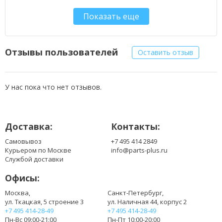
312-0467
Показать еще
312-0599
312-0600
451-10338
451-10339
Отзывы пользователей
Оставить отзыв
451-10424
451-10482
GD761
У нас пока что нет отзывов.
KD476
PD942
PD945
Доставка:
Контакты:
PD946
PR002
Самовывоз
+7 495 414 2849
RD850
Курьером по Москве
info@parts-plus.ru
RD855
Службой доставки
RD857
Офисы:
RD859
TD344
Москва,
Санкт-Петербург,
ул. Ткацкая, 5 строение 3
ул. Наличная 44, корпус 2
TD347
+7 495 414-28-49
+7 495 414-28-49
TD349
Пн-Вс 09:00-21:00
Пн-Пт 10:00-20:00