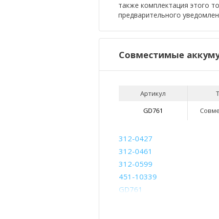
также комплектация этого т
предварительного уведомлен
Совместимые аккуму
Артикул
GD761
Совм
312-0427
312-0461
312-0599
451-10339
GD761
PD945
RD850