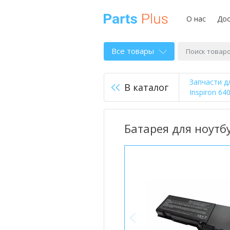
О нас
Дос
Все товары
Запчасти д
В каталог
Inspiron 64
Батарея для ноутбу
<