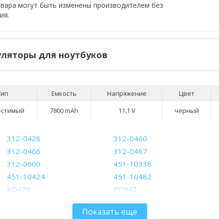
овара могут быть изменены производителем без
ия.
ляторы для ноутбуков
Тип
Емкость
Напряжение
Цвет
естимый
7800 mAh
11,1 V
черный
312-0428
312-0460
312-0466
312-0467
312-0600
451-10338
451-10424
451-10482
KD476
PD942
PD946
PR002
Показать еще
RD855
RD857