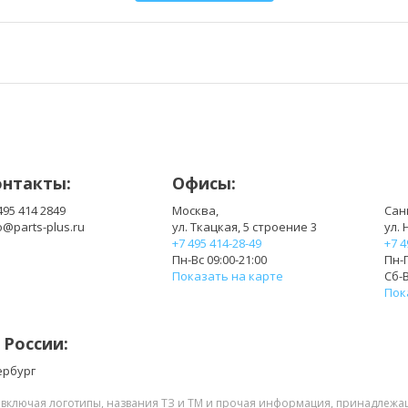
TD344
TD347
UD260
UD264
UD267
XU937
онтакты:
Офисы:
495 414 2849
Москва,
Сан
o@parts-plus.ru
ул. Ткацкая, 5 строение 3
ул. 
+7 495 414-28-49
+7 4
Пн-Вс 09:00-21:00
Пн-П
Показать на карте
Сб-В
Пок
 России:
ербург
, включая логотипы, названия ТЗ и ТМ и прочая информация, принадлежа