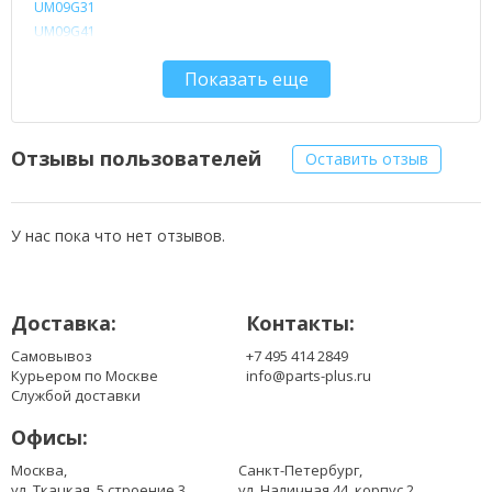
UM09G31
UM09G41
UM09G51
Показать еще
UM09G75
UM09H31
UM09H36
UM09H41
Отзывы пользователей
Оставить отзыв
UM09H56
UM09H71
UM09H73
У нас пока что нет отзывов.
UM09H75
Доставка:
Контакты:
Самовывоз
+7 495 414 2849
Курьером по Москве
info@parts-plus.ru
Службой доставки
Офисы:
Москва,
Санкт-Петербург,
ул. Ткацкая, 5 строение 3
ул. Наличная 44, корпус 2