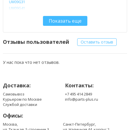
UM09G31
UM09G41
UM09G51
Показать еще
UM09G75
UM09H31
UM09H36
UM09H41
Отзывы пользователей
Оставить отзыв
UM09H56
UM09H71
UM09H73
У нас пока что нет отзывов.
UM09H75
Доставка:
Контакты:
Самовывоз
+7 495 414 2849
Курьером по Москве
info@parts-plus.ru
Службой доставки
Офисы:
Москва,
Санкт-Петербург,
ул. Ткацкая, 5 строение 3
ул. Наличная 44, корпус 2