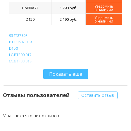
Уведомить
UM08A73
1 790 руб.
о наличии
Уведомить
D150
2 190 руб.
о наличии
934T2780F
BT.00607.039
D150
LC.BTP00.017
LC.BTP00.018
UM08A31
Показать еще
UM08A51
UM08A52
UM08A71
UM08A72
Отзывы пользователей
Оставить отзыв
UM08A73
UM08A74
UM08A75
У нас пока что нет отзывов.
UM08B31
UM08B32