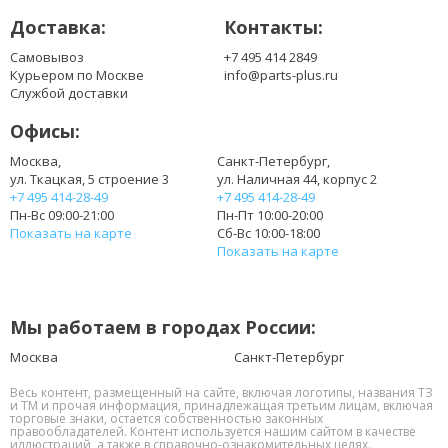
UM08B51
Доставка:
Контакты:
UM08B52
UM08B71
Самовывоз
+7 495 414 2849
UM08B72
Курьером по Москве
info@parts-plus.ru
UM08B73
Службой доставки
UM08B74
Офисы:
UM08B75
UMO8A31
Москва,
Санкт-Петербург,
ул. Ткацкая, 5 строение 3
ул. Наличная 44, корпус 2
+7 495 414-28-49
+7 495 414-28-49
Пн-Вс 09:00-21:00
Пн-Пт 10:00-20:00
Показать на карте
Сб-Вс 10:00-18:00
Показать на карте
Мы работаем в городах России:
Москва
Санкт-Петербург
Весь контент, размещенный на сайте, включая логотипы, названия ТЗ
и ТМ и прочая информация, принадлежащая третьим лицам, включая
торговые знаки, остается собственностью законных
правообладателей. Контент используется нашим сайтом в качестве
иллюстраций, а также в справочно-ознакомительных целях.