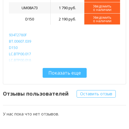
Уведомить
UM08A73
1 790 руб.
о наличии
Уведомить
D150
2 190 руб.
о наличии
934T2780F
BT.00607.039
D150
LC.BTP00.017
LC.BTP00.018
UM08A31
Показать еще
UM08A51
UM08A52
UM08A71
UM08A72
Отзывы пользователей
Оставить отзыв
UM08A73
UM08A74
UM08A75
У нас пока что нет отзывов.
UM08B31
UM08B32