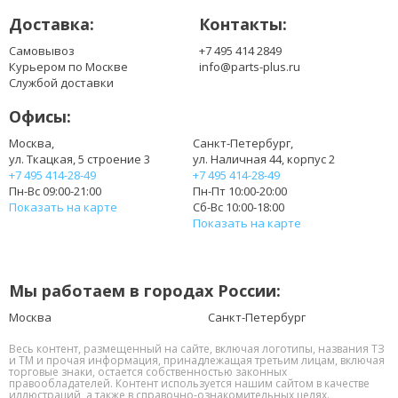
UM08B51
Доставка:
Контакты:
UM08B52
UM08B71
Самовывоз
+7 495 414 2849
UM08B72
Курьером по Москве
info@parts-plus.ru
UM08B73
Службой доставки
UM08B74
Офисы:
UM08B75
UMO8A31
Москва,
Санкт-Петербург,
ул. Ткацкая, 5 строение 3
ул. Наличная 44, корпус 2
+7 495 414-28-49
+7 495 414-28-49
Пн-Вс 09:00-21:00
Пн-Пт 10:00-20:00
Показать на карте
Сб-Вс 10:00-18:00
Показать на карте
Мы работаем в городах России:
Москва
Санкт-Петербург
Весь контент, размещенный на сайте, включая логотипы, названия ТЗ
и ТМ и прочая информация, принадлежащая третьим лицам, включая
торговые знаки, остается собственностью законных
правообладателей. Контент используется нашим сайтом в качестве
иллюстраций, а также в справочно-ознакомительных целях.