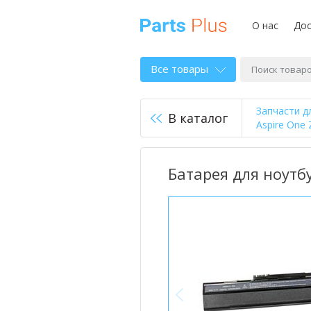
О нас
Дос
Все товары
Запчасти д
В каталог
Aspire One 
Батарея для ноутбу
<