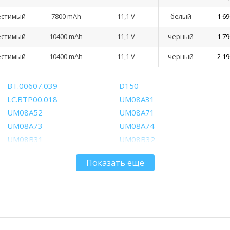
естимый
7800 mAh
11,1 V
белый
1 69
естимый
10400 mAh
11,1 V
черный
1 79
естимый
10400 mAh
11,1 V
черный
2 19
BT.00607.039
D150
LC.BTP00.018
UM08A31
UM08A52
UM08A71
UM08A73
UM08A74
UM08B31
UM08B32
UM08B52
UM08B71
Показать еще
UM08B73
UM08B74
UMO8A31