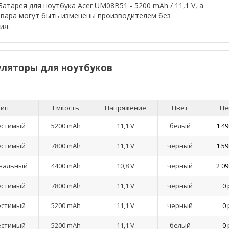
атарея для ноутбука Acer UM08B51 - 5200 mAh / 11,1 V, а
овара могут быть изменены производителем без
ия.
ляторы для ноутбуков
Тип
Емкость
Напряжение
Цвет
Це
естимый
5200 mAh
11,1 V
белый
1 49
естимый
7800 mAh
11,1 V
черный
1 59
нальный
4400 mAh
10,8 V
черный
2 09
естимый
7800 mAh
11,1 V
черный
0 
естимый
5200 mAh
11,1 V
черный
0 
естимый
5200 mAh
11,1 V
белый
0 