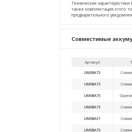
Технические характеристики Б
также комплектация этого т
предварительного уведомлен
Совместимые аккуму
Артикул
UM08A73
Совм
UM08A73
Совм
UM08A73
Ориги
UM08A73
Совм
UM08A31
Совм
UM08A73
Совм