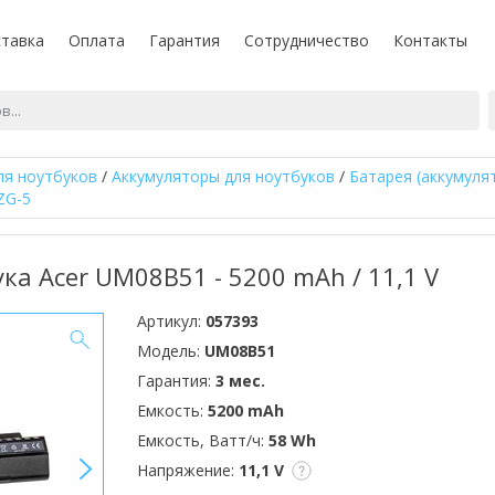
тавка
Оплата
Гарантия
Сотрудничество
Контакты
ля ноутбуков
/
Аккумуляторы для ноутбуков
/
Батарея (аккумуля
ZG-5
ка Acer UM08B51 - 5200 mAh / 11,1 V
Артикул:
057393
Модель:
UM08B51
Гарантия:
3 мес.
Емкость:
5200 mAh
Емкость, Ватт/ч:
58 Wh
>
Напряжение:
11,1 V