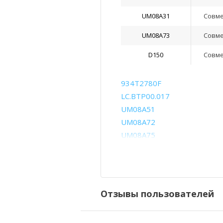
UM08A31
Совм
UM08A73
Совм
D150
Совм
934T2780F
LC.BTP00.017
UM08A51
UM08A72
UM08A75
UM08B51
UM08B72
UM08B75
Отзывы пользователей