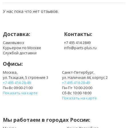
UM08A74
UM08A75
У нас пока что нет отзывов.
UM08B31
UM08B32
UM08B51
Доставка:
Контакты:
UM08B52
UM08B71
Самовывоз
+7 495 414 2849
UM08B72
Курьером по Москве
info@parts-plus.ru
UM08B73
Службой доставки
UM08B74
Офисы:
UM08B75
UMO8A31
Москва,
Санкт-Петербург,
ул. Ткацкая, 5 строение 3
ул. Наличная 44, корпус 2
+7 495 414-28-49
+7 495 414-28-49
Пн-Вс 09:00-21:00
Пн-Пт 10:00-20:00
Показать на карте
Сб-Вс 10:00-18:00
Показать на карте
Мы работаем в городах России: