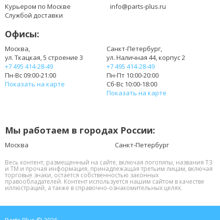
BT.00804.020
Курьером по Москве
info@parts-plus.ru
BT.00804.024
Службой доставки
BT.00805.011
Офисы:
BT.00807.014
CL1575B.806
Москва,
Санкт-Петербург,
ул. Ткацкая, 5 строение 3
ул. Наличная 44, корпус 2
ICK70
+7 495 414-28-49
+7 495 414-28-49
ICL50
Пн-Вс 09:00-21:00
Пн-Пт 10:00-20:00
ICW50
Показать на карте
Сб-Вс 10:00-18:00
ICY70
Показать на карте
JDW50
LC.BTP00.007
LC.BTP00.008
Мы работаем в городах России:
LC.BTP00.013
LC.BTP00.014
Москва
Санкт-Петербург
LF1
Весь контент, размещенный на сайте, включая логотипы, названия ТЗ
и ТМ и прочая информация, принадлежащая третьим лицам, включая
торговые знаки, остается собственностью законных
правообладателей. Контент используется нашим сайтом в качестве
иллюстраций, а также в справочно-ознакомительных целях.