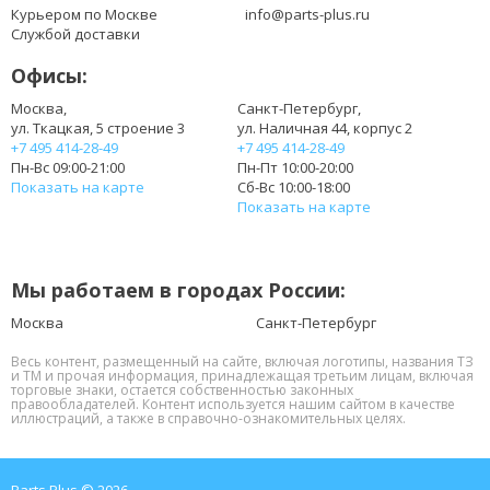
BT.00804.020
Курьером по Москве
info@parts-plus.ru
BT.00804.024
Службой доставки
BT.00805.011
Офисы:
BT.00807.014
CL1575B.806
Москва,
Санкт-Петербург,
ул. Ткацкая, 5 строение 3
ул. Наличная 44, корпус 2
ICK70
+7 495 414-28-49
+7 495 414-28-49
ICL50
Пн-Вс 09:00-21:00
Пн-Пт 10:00-20:00
ICW50
Показать на карте
Сб-Вс 10:00-18:00
ICY70
Показать на карте
JDW50
LC.BTP00.007
LC.BTP00.008
Мы работаем в городах России:
LC.BTP00.013
LC.BTP00.014
Москва
Санкт-Петербург
LF1
Весь контент, размещенный на сайте, включая логотипы, названия ТЗ
и ТМ и прочая информация, принадлежащая третьим лицам, включая
торговые знаки, остается собственностью законных
правообладателей. Контент используется нашим сайтом в качестве
иллюстраций, а также в справочно-ознакомительных целях.