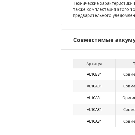
Технические характеристики Б
также комплектация этого т
предварительного уведомлен
Совместимые аккуму
Артикул
AL10B31
Совм
AL10A31
Совм
AL10A31
Ориги
AL10A31
Совм
AL10A31
Совм