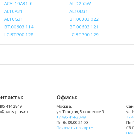
ACAL10A31-6
AI-D255W
AL10A31
AL10B31
AL10G31
BT.00303.022
BT.00603.114
BT.00603.121
LC.BTP00.128
LC.BTP00.129
онтакты:
Офисы:
495 414 2849
Москва,
Сан
o@parts-plus.ru
ул. Ткацкая, 5 строение 3
ул. 
+7 495 414-28-49
+7 4
Пн-Вс 09:00-21:00
Пн-П
Показать на карте
Сб-В
Пок