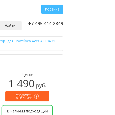
Корзина
+7 495 414 2849
Найти
тор) для ноутбука Acer AL10A31
Цена:
1 490
руб.
Уведомить
о наличии
В наличии подходящий