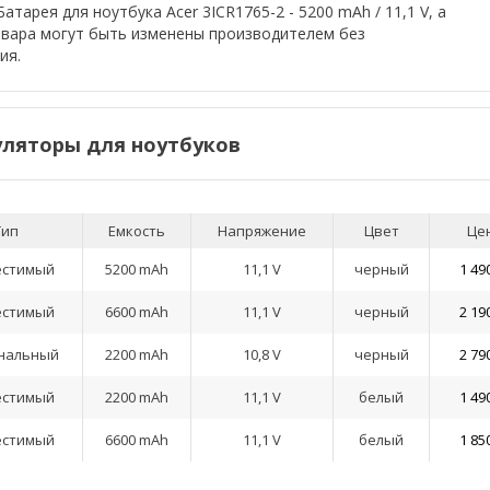
атарея для ноутбука Acer 3ICR1765-2 - 5200 mAh / 11,1 V, а
овара могут быть изменены производителем без
ия.
ляторы для ноутбуков
Тип
Емкость
Напряжение
Цвет
Це
естимый
5200 mAh
11,1 V
черный
1 49
естимый
6600 mAh
11,1 V
черный
2 19
нальный
2200 mAh
10,8 V
черный
2 79
естимый
2200 mAh
11,1 V
белый
1 49
естимый
6600 mAh
11,1 V
белый
1 85