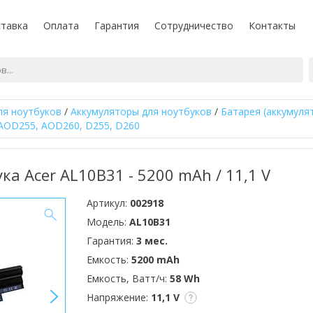
тавка
Оплата
Гарантия
Сотрудничество
Контакты
ля ноутбуков
/
Аккумуляторы для ноутбуков
/
Батарея (аккумуля
 AOD255, AOD260, D255, D260
ка Acer AL10B31 - 5200 mAh / 11,1 V
Артикул:
002918
Модель:
AL10B31
Гарантия:
3 мес.
Емкость:
5200 mAh
Емкость, Ватт/ч:
58 Wh
>
Напряжение:
11,1 V