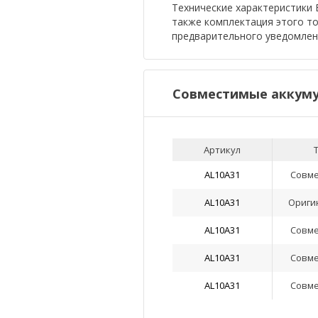
Технические характеристики Б
также комплектация этого т
предварительного уведомлен
Совместимые аккуму
Артикул
AL10A31
Совм
AL10A31
Ориги
AL10A31
Совм
AL10A31
Совм
AL10A31
Совм