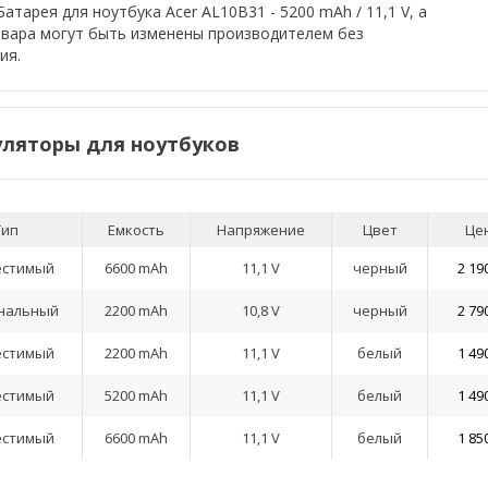
атарея для ноутбука Acer AL10B31 - 5200 mAh / 11,1 V, а
овара могут быть изменены производителем без
ия.
ляторы для ноутбуков
Тип
Емкость
Напряжение
Цвет
Це
естимый
6600 mAh
11,1 V
черный
2 19
нальный
2200 mAh
10,8 V
черный
2 79
естимый
2200 mAh
11,1 V
белый
1 49
естимый
5200 mAh
11,1 V
белый
1 49
естимый
6600 mAh
11,1 V
белый
1 85