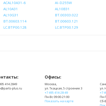
ACAL10A31-6
AI-D255W
AL10A31
AL10B31
AL10G31
BT.00303.022
BT.00603.114
BT.00603.121
LC.BTP00.128
LC.BTP00.129
онтакты:
Офисы:
495 414 2849
Москва,
Сан
o@parts-plus.ru
ул. Ткацкая, 5 строение 3
ул. 
+7 495 414-28-49
+7 4
Пн-Вс 09:00-21:00
Пн-П
Показать на карте
Сб-В
Пок