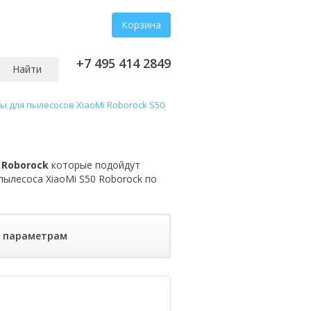
Корзина
+7 495 414 2849
Найти
ы для пылесосов XiaoMi Roborock S50
 Roborock
которые подойдут
пылесоса XiaoMi S50 Roborock по
о параметрам