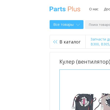
О нас
Дос
Все товары
Запчасти д
В каталог
B300, B305,
Кулер (вентилятор)