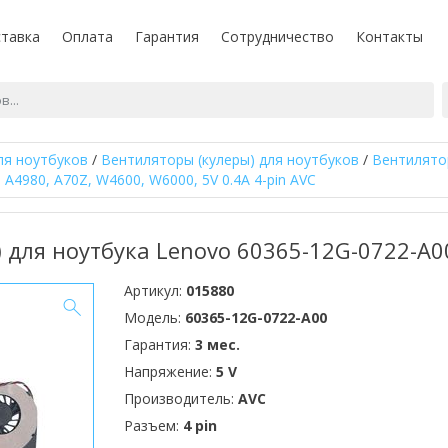
тавка
Оплата
Гарантия
Сотрудничество
Контакты
ля ноутбуков
/
Вентиляторы (кулеры) для ноутбуков
/
Вентилятор
 A4980, A70Z, W4600, W6000, 5V 0.4A 4-pin AVC
 для ноутбука Lenovo 60365-12G-0722-A00 - 
Артикул:
015880
Модель:
60365-12G-0722-A00
Гарантия:
3 мес.
Напряжение:
5 V
Производитель:
AVC
Разъем:
4 pin