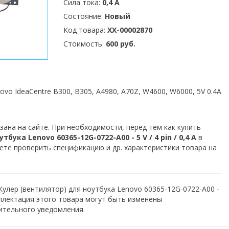
Сила тока:
0,4 А
Состояние:
Новый
Код товара:
XX-00002870
Стоимость:
600 руб.
vo IdeaCentre B300, B305, A4980, A70Z, W4600, W6000, 5V 0.4A
зана на сайте. При необходимости, перед тем как купить
бука Lenovo 60365-12G-0722-A00 - 5 V / 4 pin / 0,4 А
в
ете проверить спецификацию и др. характеристики товара на
Кулер (вентилятор) для ноутбука Lenovo 60365-12G-0722-A00 -
комплектация этого товара могут быть изменены
ительного уведомления.