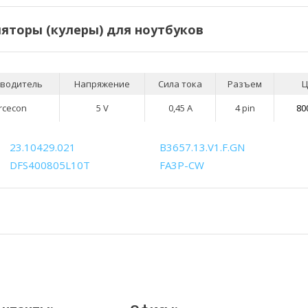
яторы (кулеры) для ноутбуков
водитель
Напряжение
Сила тока
Разъем
Ц
rcecon
5 V
0,45 А
4 pin
80
23.10429.021
B3657.13.V1.F.GN
DFS400805L10T
FA3P-CW