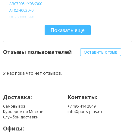
AB07005HX08K300
AT0ZH0020F0
DC28000C8A0
DC28000C8D0
Показать еще
DC28000C8F0
DC28000C8S0
DFS470805CL0T-FC2T
EF60070S1-C050-G99
Отзывы пользователей
Оставить отзыв
KSB05105HA-CG91
У нас пока что нет отзывов.
Доставка:
Контакты:
Самовывоз
+7 495 414 2849
Курьером по Москве
info@parts-plus.ru
Службой доставки
Офисы: